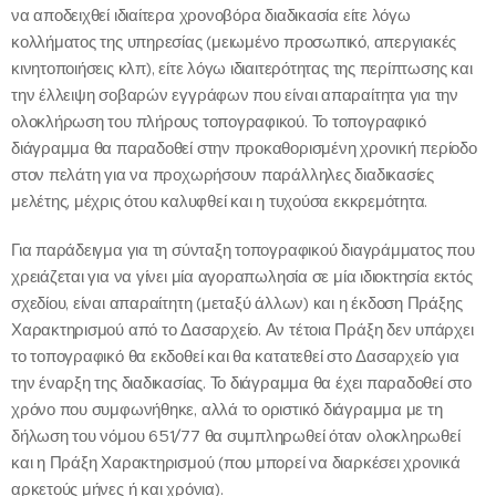
να αποδειχθεί ιδιαίτερα χρονοβόρα διαδικασία είτε λόγω
κολλήματος της υπηρεσίας (μειωμένο προσωπικό, απεργιακές
κινητοποιήσεις κλπ), είτε λόγω ιδιαιτερότητας της περίπτωσης και
την έλλειψη σοβαρών εγγράφων που είναι απαραίτητα για την
ολοκλήρωση του πλήρους τοπογραφικού. Το τοπογραφικό
διάγραμμα θα παραδοθεί στην προκαθορισμένη χρονική περίοδο
στον πελάτη για να προχωρήσουν παράλληλες διαδικασίες
μελέτης, μέχρις ότου καλυφθεί και η τυχούσα εκκρεμότητα.
Για παράδειγμα για τη σύνταξη τοπογραφικού διαγράμματος που
χρειάζεται για να γίνει μία αγοραπωλησία σε μία ιδιοκτησία εκτός
σχεδίου, είναι απαραίτητη (μεταξύ άλλων) και η έκδοση Πράξης
Χαρακτηρισμού από το Δασαρχείο. Αν τέτοια Πράξη δεν υπάρχει
το τοπογραφικό θα εκδοθεί και θα κατατεθεί στο Δασαρχείο για
την έναρξη της διαδικασίας. Το διάγραμμα θα έχει παραδοθεί στο
χρόνο που συμφωνήθηκε, αλλά το οριστικό διάγραμμα με τη
δήλωση του νόμου 651/77 θα συμπληρωθεί όταν ολοκληρωθεί
και η Πράξη Χαρακτηρισμού (που μπορεί να διαρκέσει χρονικά
αρκετούς μήνες ή και χρόνια).