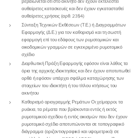
βεβαιώνεται ότι στο ακίνητο δεν έχουν εκτελεστεί
αυθαίρετες κατασκευές και δεν έχουν εγκατασταθεί
αυθαίρετες χρήσεις (αρθ. 23§4)
Σύνταξη Τεχνικών Εκθέσεων (Τ.Ε.) ή Διαγραμμάτων
Εφαρμογής (Δ.Ε.) για τον καθορισμό και τη σωστή
εφαρμογή επί του εδάφους των ρυμοτομικών και
οικοδομικών γραμμών σε εγκεκριμένο ρυμοτομικό
σχέδιο
Διορθωτική Πράξη Εφαρμογής εφόσον είναι λάθος τα
όρια της αρχικής ιδιοκτησίας και δεν έχουν αποτυπωθεί
ορθά ή εφόσον υπάρχει σφάλμα καταχώρησης των
στοιχείων του ιδιοκτήτη ή του τίτλου κτήσεως του
ακινήτου
Καθορισμό οριογραμμής Ρεμάτων Οι χείμαρροι, τα
ρυάκια, τα ρέματα που βρίσκονται εντός ή εκτός
ρυμοτομικού σχεδίου ή εντός οικισμών που δεν έχουν
ρυμοτομικό σχέδιο αποτυπώνονται σε τοπογραφικό
διάγραμμα (οριζοντιογραφικό και υψομετρικό) σε