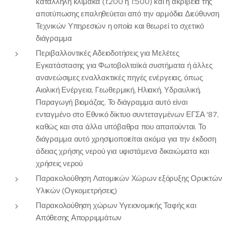
κατάλληλη κλίμακα (1:200 ή 1:500) και η ακρίβεια της
αποτύπωσης επαληθεύεται από την αρμόδια Διεύθυνση
Τεχνικών Υπηρεσιών η οποία και θεωρεί το σχετικό
διάγραμμα
Περιβαλλοντικές Αδειοδοτήσεις για Μελέτες
Εγκατάστασης για Φωτοβολταϊκά συστήματα ή άλλες
ανανεώσιμες εναλλακτικές πηγές ενέργειας, όπως
Αιολική Ενέργεια, Γεωθερμική, Ηλιακή, Υδραυλική,
Παραγωγή βιομάζας. Το διάγραμμα αυτό είναι
ενταγμένο στο Εθνικό δίκτυο συντεταγμένων ΕΓΣΑ '87,
καθώς και στα άλλα υπόβαθρα που απαιτούνται. Το
διάγραμμα αυτό χρησιμοποιείται ακόμα για την έκδοση
άδειας χρήσης νερού για υφιστάμενα δικαιώματα και
χρήσεις νερού
Παρακολούθηση Λατομικών Χώρων εξόρυξης Ορυκτών
Υλικών (Ογκομετρήσεις)
Παρακολούθηση χώρων Υγειονομικής Ταφής και
Απόθεσης Απορριμμάτων